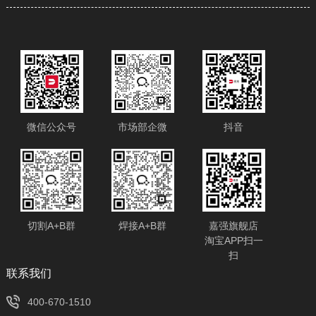
微信公众号
市场部企微
抖音
切割A+B群
焊接A+B群
嘉强旗舰店
淘宝APP扫一
扫
​联系我们
400-670-1510