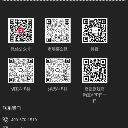
微信公众号
市场部企微
抖音
切割A+B群
焊接A+B群
嘉强旗舰店
淘宝APP扫一
扫
​联系我们
400-670-1510