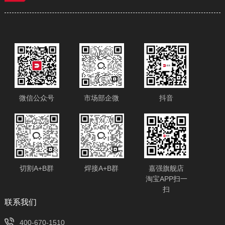
微信公众号
市场部企微
抖音
切割A+B群
焊接A+B群
嘉强旗舰店
淘宝APP扫一
扫
​联系我们
400-670-1510