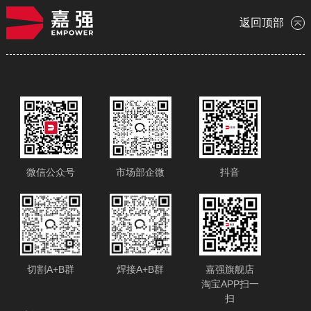
返回顶部
微信公众号
市场部企微
抖音
切割A+B群
焊接A+B群
嘉强旗舰店
淘宝APP扫一
扫