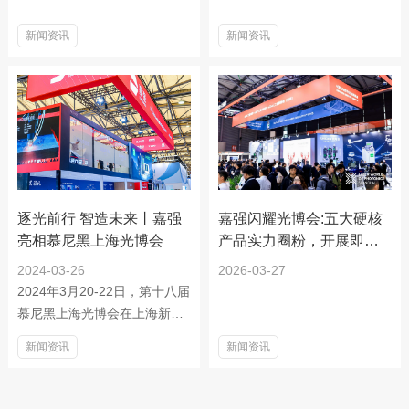
新闻资讯
新闻资讯
逐光前行 智造未来丨嘉强
嘉强闪耀光博会:五大硬核
亮相慕尼黑上海光博会
产品实力圈粉，开展即引
爆全场
2024-03-26
2026-03-27
2024年3月20-22日，第十八届
慕尼黑上海光博会在上海新国
际博览中心圆满落幕。
新闻资讯
新闻资讯
Empower嘉强携锐图A+B软件
激光头产品子系统，睿K+N生
态套件行业解决方案，镭工